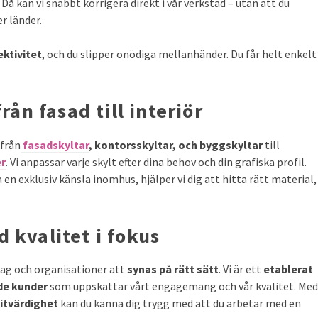
 Då kan vi snabbt korrigera direkt i vår verkstad – utan att du
r länder.
ektivitet
, och du slipper onödiga mellanhänder. Du får helt enkelt
rån fasad till interiör
 från
fasadskyltar
, kontorsskyltar, och byggskyltar
till
er
. Vi anpassar varje skylt efter dina behov och din grafiska profil.
 en exklusiv känsla inomhus, hjälper vi dig att hitta rätt material,
 kvalitet i fokus
tag och organisationer att
synas på rätt sätt
. Vi är ett
etablerat
e kunder
som uppskattar vårt engagemang och vår kvalitet. Med
itvärdighet
kan du känna dig trygg med att du arbetar med en