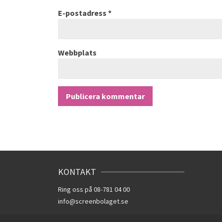
E-postadress
*
Webbplats
KONTAKT
Ring oss på 08-781 04 00
info@screenbolaget.se