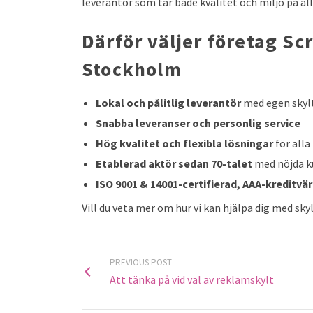
leverantör som tar både kvalitet och miljö på all
Därför väljer företag Sc
Stockholm
Lokal och pålitlig leverantör
med egen skyl
Snabba leveranser och personlig service
Hög kvalitet och flexibla lösningar
för alla
Etablerad aktör sedan 70-talet
med nöjda ku
ISO 9001 & 14001-certifierad, AAA-kreditvä
Vill du veta mer om hur vi kan hjälpa dig med sky
PREVIOUS POST
Att tänka på vid val av reklamskylt