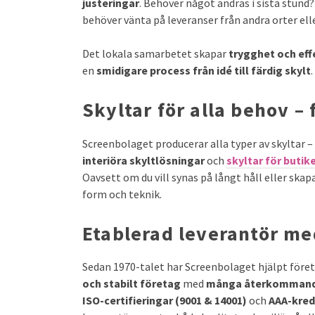
justeringar
. Behöver något ändras i sista stund?
behöver vänta på leveranser från andra orter elle
Det lokala samarbetet skapar
trygghet och eff
en
smidigare process från idé till färdig skylt
.
Skyltar för alla behov – f
Screenbolaget producerar alla typer av skyltar –
interiöra skyltlösningar
och
skyltar för butik
Oavsett om du vill synas på långt håll eller skapa
form och teknik.
Etablerad leverantör med
Sedan 1970-talet har Screenbolaget hjälpt före
och stabilt företag
med
många återkommand
ISO-certifieringar (9001 & 14001)
och
AAA-kred