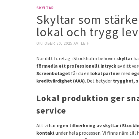
SKYLTAR
Skyltar som stärke
lokal och trygg le
OKTOBER 30, 2025
AV:
LEIF
När ditt företag i Stockholm behöver
skyltar
han
förmedla ett professionellt intryck
av ditt va
Screenbolaget
får du en
lokal partner
med
ege
kreditvärdighet (AAA)
. Det betyder
trygghet, s
Lokal produktion ger sn
service
Att vi har
egen tillverkning av skyltar i Stock
kontakt
under hela processen. Vi finns nära till