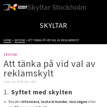
Skyltar Stockholm
SKYLTAR
HOME
»
SKYLTAR
»
ATT TÄNKA PÅ VID VAL AV REKLAMSKYLT
SKYLTAR
Att tänka på vid val av
reklamskylt
JUNI 24, 2025
AV:
LEIF
1.
Syftet med skylten
Ska den
informera
,
locka in kunder
,
visa vägen
eller